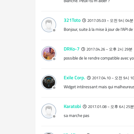
blanche. Peux-tu m'aider ?
321Toto
2017.05.03 ~ 오전 9시 04분
Bonjour, suite à la mise à jour de l'API 
DRKo-7
2017.04.26 ~ 오후 2시 29분
possible de le rendre compatible avec yo
Exile Corp.
2017.04.10 ~ 오전 9시 1
Widget intéressant mais qui malheureusem
Karatobi
2017.01.08 ~ 오후 6시 25분
sa marche pas