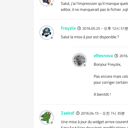
Salut, j'ai l'impression qu'il manque quel
editor, il ne manquerait pas le fichier .s
Freyziix
2016.05.25 ~ 오후 12시 51
Salut la mise à jour est disponible ?
eResnova
2016
Bonjour Freyziix,
Pas encore mais cel
pour corriger certai
A bientôt !
Zaekof
2016.04.15 ~ 오전 7시 35분
Une mise à jour du widget arrive couren
Il me faut faire deux trois modifications 