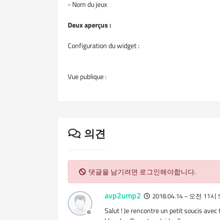
- Nom du jeux
Deux aperçus :
Configuration du widget :
Vue publique :
의견
댓글을 남기려면 로그인해야합니다.
avp2ump2
2018.04.14 ~ 오전 11시
Salut ! Je rencontre un petit soucis avec