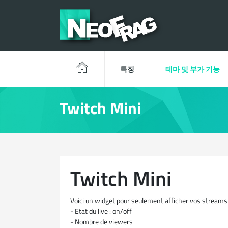
특징
테마 및 부가 기능
Twitch Mini
Twitch Mini
Voici un widget pour seulement afficher vos streams
- Etat du live : on/off
- Nombre de viewers