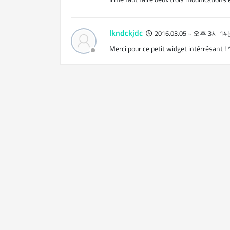
lkndckjdc
2016.03.05 ~ 오후 3시 14
Merci pour ce petit widget intérrésant ! 