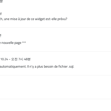
3분
t!
h, une mise à jour de ce widget est-elle prévu?
분
ne nouvelle page ^^
.10.24 ~ 오전 7시 48분
 automatiquement. Il n'y a plus besoin de fichier .sql.