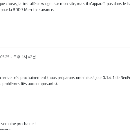
que chose, j'ai installé ce widget sur mon site, mais il n'apparaît pas dans le li
ql pour la BDD ? Merci par avance.
분
.05.25 ~ 오후 1시 42분
a arrive très prochainement (nous préparons une mise à jour 0.1.4.1 de NeoF
ns problèmes liés aux composants).
t semaine prochaine !
encore..