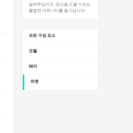
알려주십시오. 당신을 도울 수있는
활발한 커뮤니티를 즐기십시오!
모든 구성 요소
13
모듈
0
테마
1
위젯
12