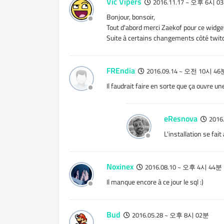
Vic Vipers
2016.11.17 ~ 오후 6시 0
Bonjour, bonsoir,
Tout d'abord merci Zaekof pour ce widge
Suite à certains changements côté twitc
FREndia
2016.09.14 ~ 오전 10시 46
Il faudrait faire en sorte que ça ouvre u
eResnova
2016
L'installation se fait
Noxinex
2016.08.10 ~ 오후 4시 44분
Il manque encore à ce jour le sql :)
Bud
2016.05.28 ~ 오후 8시 02분