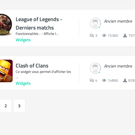
League of Legends -
Ancien membre
Derniers matchs
Fonctionnalités : - Affiche l...
3
15360
797
Widgets
Clash of Clans
Ancien membre
Ce widget vous permet d'afficher les
...
4
14866
828
Widgets
2
3