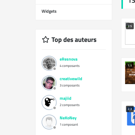
13
Widgets
12
2.5
Top des auteurs
eResnova
4 composants
1.1
creativewild
3 composants
majiid
2 composants
2.3
NeKoNey
1 composant