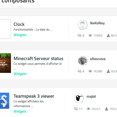
 composants
NeKoNey
Clock
Fonctionnalités : La date du ...
Widgets
8
15969
845
Minecraft Serveur status
eResnova
Ce widget vous permets d'afficher le
...
8
16286
833
Widgets
Teamspeak 3 viewer
majiid
Ce widget affichera les
informations ...
11
20247
1022
Widgets