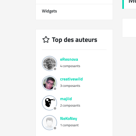
M
Widgets
12
Top des auteurs
eResnova
4 composants
creativewild
3 composants
majiid
2 composants
NeKoNey
1 composant