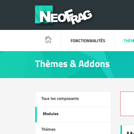
FONCTIONNALITÉS
THÈM
Thèmes & Addons
Tous les composants
13
Modules
0
Thèmes
1