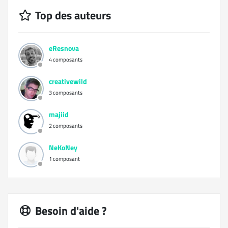
Top des auteurs
eResnova
4 composants
creativewild
3 composants
majiid
2 composants
NeKoNey
1 composant
Besoin d'aide ?