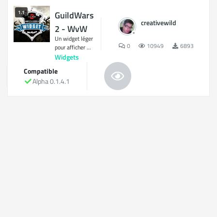
1.1
GuildWars
creativewild
2 - WvW
Un widget léger
0
10949
6893
pour afficher ...
Widgets
Compatible
Alpha 0.1.4.1