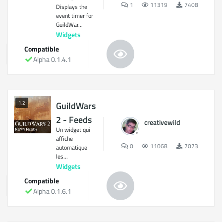
1
11319
7408
Displays the
event timer for
GuildWar...
Widgets
Compatible
Alpha 0.1.4.1
1.2
GuildWars
2 - Feeds
creativewild
Un widget qui
affiche
0
11068
7073
automatique
les...
Widgets
Compatible
Alpha 0.1.6.1